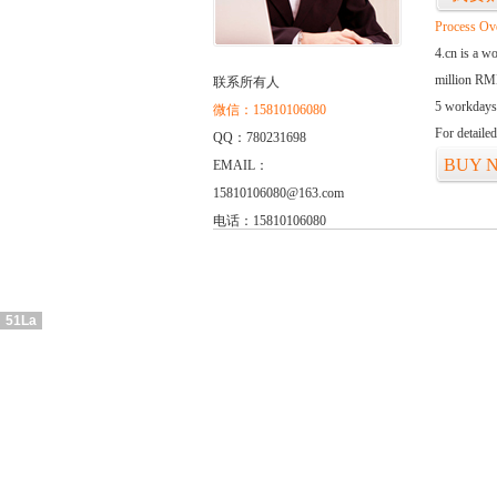
Process Ov
4.cn is a w
million RMB
联系所有人
5 workdays
微信：15810106080
For detaile
QQ：780231698
BUY 
EMAIL：
15810106080@163.com
电话：15810106080
51La