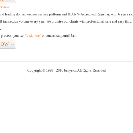
erview:
orld leading domain escrow service platform and ICANN-Accredited Registrar, with 6 years ri
 transaction volume every year. We promise our clients with professional, safe and easy third-
.
d process, you can
“visit here”
or contact support@4.cn.
NOW
>>
Copyright © 1998 - 2016 benya.cn All Rights Reserved