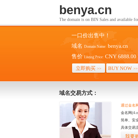
benya.cn
The domain is on BIN Sales and av
一口价出售中！
域名
benya.cn
Domain Name:
售价
CNY 6888.00
Listing Price:
立即购买
BUY NOW
>>
>>
域名交易方式：
通过金名网(
金名网(4
简单、安
具体交易
我要